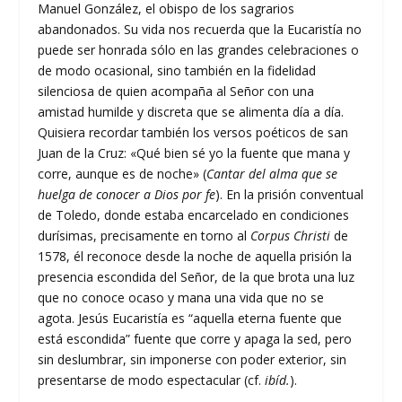
Manuel González, el obispo de los sagrarios
abandonados. Su vida nos recuerda que la Eucaristía no
puede ser honrada sólo en las grandes celebraciones o
de modo ocasional, sino también en la fidelidad
silenciosa de quien acompaña al Señor con una
amistad humilde y discreta que se alimenta día a día.
Quisiera recordar también los versos poéticos de san
Juan de la Cruz: «Qué bien sé yo la fuente que mana y
corre, aunque es de noche» (
Cantar del alma que se
huelga de conocer a Dios por fe
). En la prisión conventual
de Toledo, donde estaba encarcelado en condiciones
durísimas, precisamente en torno al
Corpus Christi
de
1578, él reconoce desde la noche de aquella prisión la
presencia escondida del Señor, de la que brota una luz
que no conoce ocaso y mana una vida que no se
agota. Jesús Eucaristía es “aquella eterna fuente que
está escondida” fuente que corre y apaga la sed, pero
sin deslumbrar, sin imponerse con poder exterior, sin
presentarse de modo espectacular (cf.
ibíd.
).