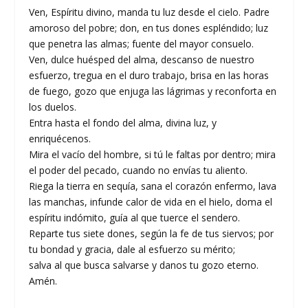
Ven, Espíritu divino, manda tu luz desde el cielo. Padre
amoroso del pobre; don, en tus dones espléndido; luz
que penetra las almas; fuente del mayor consuelo.
Ven, dulce huésped del alma, descanso de nuestro
esfuerzo, tregua en el duro trabajo, brisa en las horas
de fuego, gozo que enjuga las lágrimas y reconforta en
los duelos.
Entra hasta el fondo del alma, divina luz, y
enriquécenos.
Mira el vacío del hombre, si tú le faltas por dentro; mira
el poder del pecado, cuando no envías tu aliento.
Riega la tierra en sequía, sana el corazón enfermo, lava
las manchas, infunde calor de vida en el hielo, doma el
espíritu indómito, guía al que tuerce el sendero.
Reparte tus siete dones, según la fe de tus siervos; por
tu bondad y gracia, dale al esfuerzo su mérito;
salva al que busca salvarse y danos tu gozo eterno.
Amén.