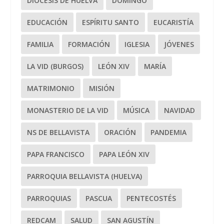
DIÓCESIS DE HUELVA
DOMINGO
EDUCACIÓN
ESPÍRITU SANTO
EUCARISTÍA
FAMILIA
FORMACIÓN
IGLESIA
JÓVENES
LA VID (BURGOS)
LEÓN XIV
MARÍA
MATRIMONIO
MISIÓN
MONASTERIO DE LA VID
MÚSICA
NAVIDAD
NS DE BELLAVISTA
ORACIÓN
PANDEMIA
PAPA FRANCISCO
PAPA LEÓN XIV
PARROQUIA BELLAVISTA (HUELVA)
PARROQUIAS
PASCUA
PENTECOSTÉS
REDCAM
SALUD
SAN AGUSTÍN