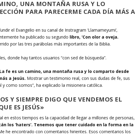
CAMINO, UNA MONTAÑA RUSA Y LO
ECCIÓN PARA PARECERME CADA DÍA MÁS 
fundir el Evangelio en su canal de Instragram ‘Llamameyumi’,
ntemente ha publicado su segundo
libro, ‘Con olor a oveja.
rido por las tres parábolas más importantes de la Biblia.
edes, donde hay tantos usuarios “con sed de búsqueda”.
La fe es un camino, una montaña rusa y lo comparto desde
más a Jesús.
Mostrar un testimonio real, con sus dudas de fe, sus
l y como somos”, ha explicado la misionera católica.
OS Y SIEMPRE DIGO QUE VENDEMOS EL
UE ES JESÚS»
tal en estos tiempos es la capacidad de llegar a millones de personas,
tán los ‘haters’. Tenemos que tener cuidado en la forma en la
e he encontrado con comentarios hirientes. Esos comentarios los