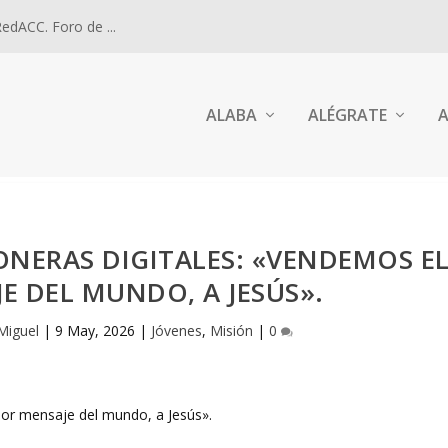
dACC. Foro de ...
ALABA
ALÉGRATE
A
ONERAS DIGITALES: «VENDEMOS E
E DEL MUNDO, A JESÚS».
Miguel
|
9 May, 2026
|
Jóvenes
,
Misión
|
0