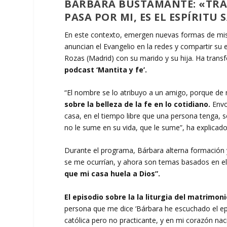
BÁRBARA BUSTAMANTE: «TRA
PASA POR MI, ES EL ESPÍRITU
En este contexto, emergen nuevas formas de misi
anuncian el Evangelio en la redes y compartir su e
Rozas (Madrid) con su marido y su hija. Ha tra
podcast ‘Mantita y fe’.
“El nombre se lo atribuyo a un amigo, porque de
sobre la belleza de la fe en lo cotidiano.
Envo
casa, en el tiempo libre que una persona tenga, s
no le sume en su vida, que le sume”, ha explicad
Durante el programa, Bárbara alterna formación
se me ocurrían, y ahora son temas basados en el
que mi casa huela a Dios”.
El episodio sobre la la liturgia del matrimo
persona que me dice ‘Bárbara he escuchado el epi
católica pero no practicante, y en mi corazón na