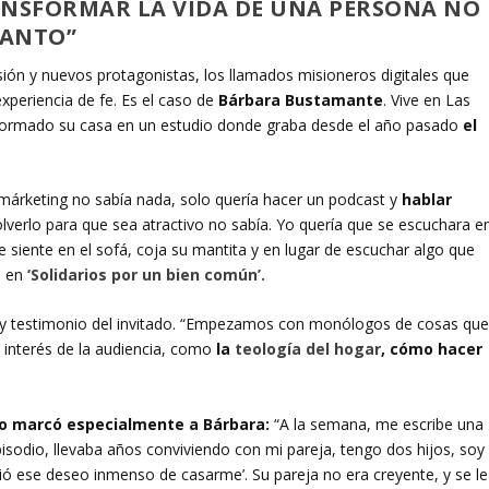
NSFORMAR LA VIDA DE UNA PERSONA NO
 SANTO”
ón y nuevos protagonistas, los llamados misioneros digitales que
xperiencia de fe. Es el caso de
Bárbara Bustamante
. Vive en Las
nsformado su casa en un estudio donde graba desde el año pasado
el
 márketing no sabía nada, solo quería hacer un podcast y
hablar
lverlo para que sea atractivo no sabía. Yo quería que se escuchara e
e siente en el sofá, coja su mantita y en lugar de escuchar algo que
o en
‘Solidarios por un bien común’.
 y testimonio del invitado. “Empezamos con monólogos de cosas qu
 interés de la audiencia, como
la
teología del hogar
, cómo hacer
nio marcó especialmente a Bárbara:
“A la semana, me escribe una
sodio, llevaba años conviviendo con mi pareja, tengo dos hijos, soy
ció ese deseo inmenso de casarme’. Su pareja no era creyente, y se le