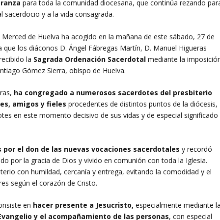
eranza
para toda la comunidad diocesana, que continúa rezando par
l sacerdocio y a la vida consagrada.
la Merced de Huelva ha acogido en la mañana de este sábado, 27 de
a que los diáconos D. Ángel Fábregas Martín, D. Manuel Higueras
recibido la
Sagrada Ordenación Sacerdotal
mediante la imposició
ntiago Gómez Sierra, obispo de Huelva.
oras,
ha congregado a numerosos sacerdotes del presbiterio
es, amigos y fieles
procedentes de distintos puntos de la diócesis,
es en este momento decisivo de sus vidas y de especial significado
os por el don de las nuevas vocaciones sacerdotales
y recordó
nido por la gracia de Dios y vivido en comunión con toda la Iglesia.
terio con humildad, cercanía y entrega, evitando la comodidad y el
es según el corazón de Cristo.
onsiste en
hacer presente a Jesucristo,
especialmente mediante l
Evangelio y el acompañamiento de las personas
, con especial