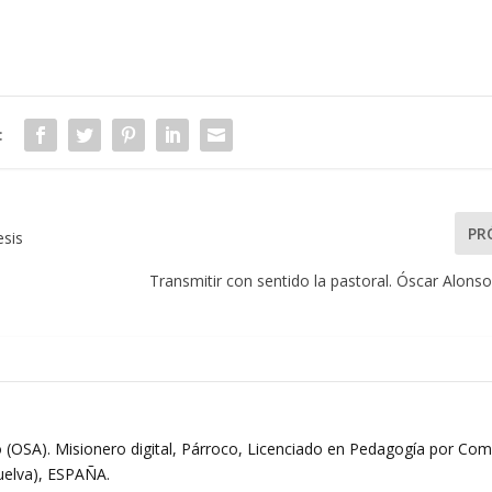
:
PR
esis
Transmitir con sentido la pastoral. Óscar Alon
 (OSA). Misionero digital, Párroco, Licenciado en Pedagogía por Comi
Huelva), ESPAÑA.