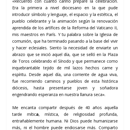
«Recuerdo con cuánto cariño preparé la celebración.
Era la primera a nivel diocesano en la que pude
introducir símbolo y lenguaje, el espacio y la estética, el
pueblo celebrante y la animación según la renovación
aprendida de los artífices de la Reforma del Vaticano II,
mis maestros en París. Y tu palabra sobre la Iglesia de
comunión, que ha terminado pasando a la base del vivir
y hacer eclesiales. Siento la necesidad de enviarte un
abrazo que se inició aquel día, que se selló en la Plaza
de Toros celebrando el Sínodo y que permanece como
inquebrantable tejido de mil lazos hechos carne y
espíritu.
Desde aquel día, una corriente de agua viva,
fue recorriendo caminos y pueblos de esta histórica
diócesis
, hasta presentarse joven y soñadora
engendrando esperanza en nuestra llanura seca».
Me encanta compartir después de 40 años aquella
tarde mític
a
, mística, de religiosidad profunda,
entrañablemente humana. Ni Dios puede humanizarse
más, ni el hombre puede endiosarse más. Comparto