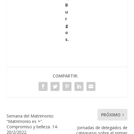
B
u
r
g
o
s.
COMPARTIR:
PRÓXIMO
Semana del Matrimonio:
“Matrimonio es +”.
Compromiso y belleza. 14-
Jornadas de delegados de
20/2/2022.
catequesis sobre el primer