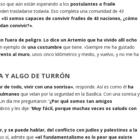
 eso que aún están esperando a los
postulantes a fraile
den trasladarse todavía. Eso completa una comunidad de 43
.
«Si somos capaces de convivir frailes de 43 naciones, ¿cómo
edan convivir?»
.
an fuera de peligro
.
Lo dice un Artemio que ha vivido allí ocho
un ejemplo de
una costumbre
que tiene. «Siempre me ha gustado
ento al muro
, unos cinco kilómetros y medio, y vuelvo, y no me ha
A Y ALGO DE TURRÓN
r de todo, vivir con una sonrisa»
, responde. Así es como él
ha
sulmanes
que velan por la seguridad en la Basílica. Con una sonrisa y
 «Un día me preguntaron:
‘¿Por qué somos tan amigos
ros y les dije:
‘Muy fácil, porque muchas veces os saludo con
, y se puede hablar, del conflicto con judíos y palestinos a la
so sí, admite que
«el fundamentalismo es lo peor que existe