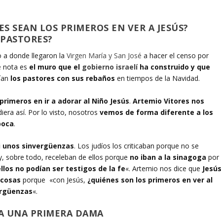
ES SEAN LOS PRIMEROS EN VER A JESÚS?
 PASTORES?
o a donde llegaron la
Virgen María y San José
a hacer el censo por
e nota es
el muro que el
gobierno israelí
ha construido y que
ían
los pastores con sus rebaños
en tiempos de la Navidad.
 primeros en ir a adorar al Niño Jesús
.
Artemio Vitores nos
iera así. Por lo visto, nosotros
vemos de forma diferente a los
poca
.
i unos sinvergüenzas
. Los judíos los criticaban porque no se
y, sobre todo, receleban de ellos porque
no iban a la sinagoga
por
ellos no podían ser testigos de la fe
«. Artemio nos dice que
Jesús
 cosas
porque «con Jesús,
¿quiénes son los primeros en ver al
ergüenzas
«.
 A UNA PRIMERA DAMA