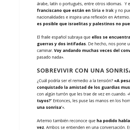
árabe, latín o portugués, entre otros idiomas. Y
franciscano que están en
Siria e Irak
y no pue
nacionalidades e inspira una reflexión en Artemio
es posible que israelitas y palestinos no pu
El fraile español subraya que
ellos se encuentr
guerras y dos intifadas
. De hecho, nos pone 
caminar.
Voy andando muchas veces del conv
pasado nada».
SOBREVIVIR CON UNA SONRIS
¿Cuál podría ser el remedio a la tensión?
«A pesa
conquistado la amistad de los guardias mu
con algún turrón que les trae de vez en cuando.
tuyos?’
Entonces, les puse las manos en los homb
una sonrisa’
«.
Artemio también reconoce que
ha podido hablar
vez
. Ambos se entienden en una conversación. E