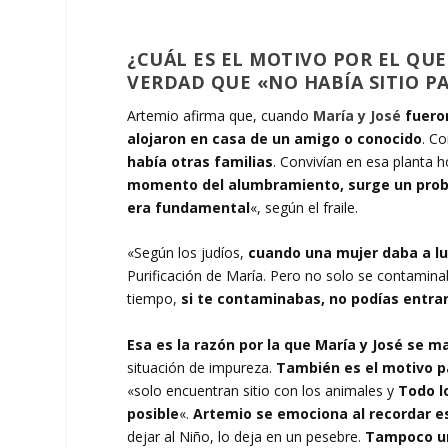
¿CUÁL ES EL MOTIVO POR EL QUE
VERDAD QUE «NO HABÍA SITIO P
Artemio afirma que, cuando
María y José
fueron
alojaron en casa de un amigo o conocido
. Co
había otras familias
. Convivían en esa planta 
momento del alumbramiento, surge un pro
era fundamental
«, según el fraile.
«Según los judíos,
cuando una mujer daba a lu
Purificación de María. Pero no solo se contaminab
tiempo,
si te contaminabas, no podías entrar
Esa es la razón por la que María y José se 
situación de impureza.
También es el motivo pa
«solo encuentran sitio con los animales y
Todo l
posible
«.
Artemio se emociona al recordar
dejar al Niño, lo deja en un pesebre.
Tampoco un