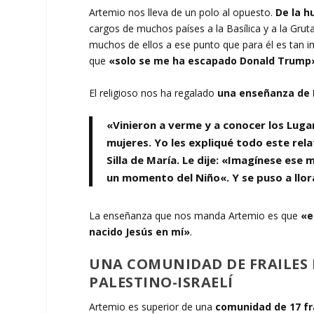
Artemio nos lleva de un polo al opuesto.
De la h
cargos de muchos países a la Basílica y a la Gru
muchos de ellos a ese punto que para él es tan 
que
«solo se me ha escapado Donald Trump
El religioso nos ha regalado
una enseñanza de 
«Vinieron a verme y a conocer los Lugar
mujeres. Yo les expliqué todo este rela
Silla de María
. Le dije: «Imagínese ese
un momento del Niño
«. Y se puso a llo
La enseñanza que nos manda Artemio es que
«es
nacido Jesús en mí»
.
UNA COMUNIDAD DE FRAILES D
PALESTINO-ISRAELÍ
Artemio es superior de una
comunidad de 17 fra