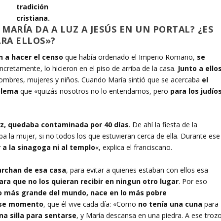
tradición
cristiana.
 MARÍA DA A LUZ A JESÚS EN UN PORTAL? ¿ES
ARA ELLOS»?
 a hacer el censo
que había ordenado el Imperio Romano,
se
ncretamente, lo hicieron en el piso de arriba de la casa.
Junto a ellos
hombres, mujeres y niños. Cuando María sintió que se acercaba
el
blema
que «quizás nosotros no lo entendamos, pero
para los judío
z, quedaba contaminada por 40 días
. De ahí la fiesta de la
a la mujer, si no todos los que estuvieran cerca de ella. Durante ese
 a la sinagoga ni al templo
«, explica el franciscano.
marchan de esa casa
, para evitar a quienes estaban con ellos esa
ra que no los quieran recibir en ningun otro lugar
. Por eso
o más grande del mundo, nace en lo más pobre
 ese momento
, que él vive cada día: «Como
no tenía una cuna
para
a silla para sentarse
, y María descansa en una piedra. A ese troz