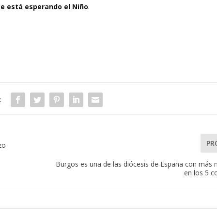
Le está esperando el Niño
.
:
PR
zo
Burgos es una de las diócesis de España con más 
en los 5 c