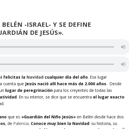
 BELÉN -ISRAEL- Y SE DEFINE
RDIÁN DE JESÚS».
si felicitas la
Navidad
cualquier día del año
. Ese lugar
ana cuenta que
Jesús nació allí hace más de 2.000 años
. Desde
 un
lugar de peregrinación
para los creyentes de todas las
Natividad
. En su interior, se dice que se encuentra
el lugar exacto
ad.
cano
que es
«Guardián del Niño Jesús»
en Belén desde hace dos
ños
, de
Palencia
.
Conoce muy bien la Navidad
: su historia, su