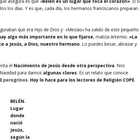
o que asegura es que «
Belén es un lugar que toca el corazón»
. Él s
dos los días. Y es que, cada día, los hermanos franciscanos preparan
eguraban que era Hijo de Dios y «Mesías» ha salido de este pequeño
hay algo más importante en lo que fijarse
, matiza Artemio.
«La
e a Jesús, a Dios, nuestro hermano
. Lo puedes besar, abrazar y
enta el
Nacimiento de Jesús desde otra perspectiva
. Nos
 Navidad para darnos
algunas claves
. Es un relato que conoce
00
peregrinos
.
Hoy lo hace para los lectores de Religión COPE
.
BELÉN.
Lugar
donde
nació
Jesús,
según la