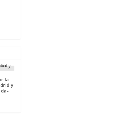
r la
drid y
ada-