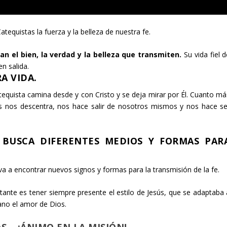
tequistas la fuerza y la belleza de nuestra fe.
an el bien, la verdad y la belleza que transmiten.
Su vida fiel 
n salida.
RA VIDA.
atequista camina desde y con Cristo y se deja mirar por Él. Cuanto má
ás nos descentra, nos hace salir de nosotros mismos y nos hace se
.
, BUSCA DIFERENTES MEDIOS Y FORMAS PAR
va a encontrar nuevos signos y formas para la transmisión de la fe.
ante es tener siempre presente el estilo de Jesús, que se adaptaba 
cano el amor de Dios.
S… ¡ÁNIMO EN LA MISIÓN!