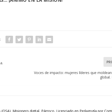
:
PR
a.
Voces de impacto: mujeres líderes que moldean
global.
 (OSA). Misionero digital, Párroco, Licenciado en Pedagogía por Comi