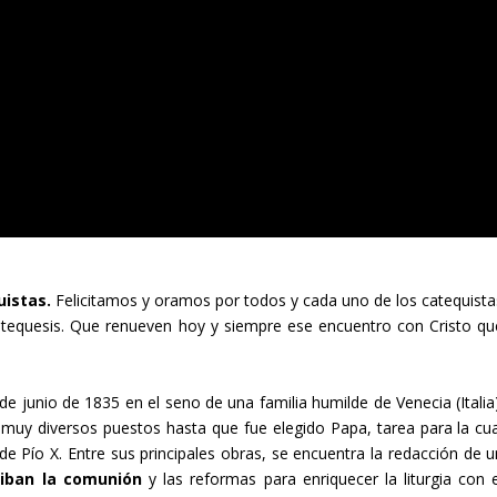
uistas.
Felicitamos y oramos por todos y cada uno de los catequista
catequesis. Que renueven hoy y siempre ese encuentro con Cristo qu
e junio de 1835 en el seno de una familia humilde de Venecia (Italia)
uy diversos puestos hasta que fue elegido Papa, tarea para la cua
de Pío X. Entre sus principales obras, se encuentra la redacción de u
ciban la comunión
y las reformas para enriquecer la liturgia con e