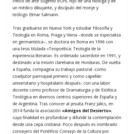
crítico de arte Eugenio d’Ors, hijo de una filóloga y de
un médico dibujante, y discípulo del monje y
teólogo Elmar Salmann.
Tras graduarse en Nueva York y estudiar Filosofía y
Teología en Roma, Praga y Viena –donde se especializa
en germanística–, se doctora en Roma en 1996 con
una tesis titulada «Teopoética: Teología de la
experiencia literaria». Es ordenado sacerdote en 1991, y
destinado a la misión claretiana de Honduras. De vuelta
a España, compagina su trabajo pastoral -como
coadjutor parroquial primero y como capellán
universitario y hospitalario después- con una labor
docente como profesor de Dramaturgia y de Estética
Teológica en diversos centros superiores de España y
de Argentina. Tras conocer al jesuita Franz Jalics, en
2014 funda la asociación
«Amigos del Desierto»
,
cuya finalidad es profundizar y difundir la contemplación
desde una cepa cristiana. Poco después es nombrado
consejero del Pontificio Consejo de la Cultura por