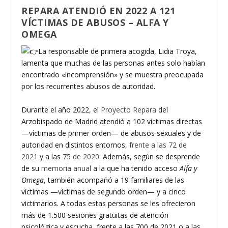
REPARA ATENDIÓ EN 2022 A 121
VÍCTIMAS DE ABUSOS – ALFA Y
OMEGA
La responsable de primera acogida, Lidia Troya,
lamenta que muchas de las personas antes solo habían
encontrado «incomprensión» y se muestra preocupada
por los recurrentes abusos de autoridad.
Durante el año 2022, el
Proyecto Repara
del
Arzobispado de Madrid atendió a 102 víctimas directas
—víctimas de primer orden— de abusos sexuales y de
autoridad en distintos entornos,
frente a las 72 de
2021
y a las
75 de 2020
. Además, según se desprende
de su
memoria anual
a la que ha tenido acceso
Alfa y
Omega
, también acompañó a 19 familiares de las
víctimas —víctimas de segundo orden— y a cinco
victimarios. A todas estas personas se les ofrecieron
más de 1.500 sesiones gratuitas de atención
psicológica y escucha, frente a las 700 de 2021 o a las