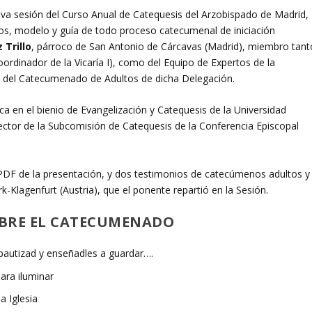
ava sesión del Curso Anual de Catequesis del Arzobispado de Madrid,
s, modelo y guía de todo proceso catecumenal de iniciación
 Trillo
, párroco de San Antonio de Cárcavas (Madrid), miembro tant
ordinador de la Vicaría I), como del Equipo de Expertos de la
o del Catecumenado de Adultos de dicha Delegación.
a en el bienio de Evangelización y Catequesis de la Universidad
ector de la Subcomisión de Catequesis de la Conferencia Episcopal
PDF de la presentación, y dos testimonios de catecúmenos adultos y
k-Klagenfurt (Austria), que el ponente repartió en la Sesión.
OBRE EL CATECUMENADO
 bautizad y enseñadles a guardar….
ara iluminar
 Iglesia