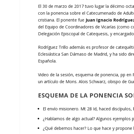
El 30 de marzo de 2017 tuvo lugar la décimo oct
con la ponencia sobre el Catecumenado de Adulto
cristiana. El ponente fue
Juan Ignacio Rodríguez
del Equipo de Coordinadores de Vicarías (como co
Delegación Episcopal de Catequesis, y encargad
Rodríguez Trillo además es profesor de catequétic
Eclesiástica San Dámaso de Madrid, y ha sido dir
Española.
Video de la sesión, esquema de ponencia, pp en 
un artículo de Mons. Alois Schwarz, obispo de Gur
ESQUEMA DE LA PONENCIA S
El envío misionero. Mt 28 Id, haced discípulos,
¿Hablamos de algo actual? Algunos ejemplos p
¿Qué debemos hacer? Lo que hace y propone la