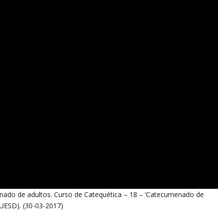
enado de adultos. Curso de Catequética – 18 – ‘Catecumenado de
r UESD). (30-03-2017)