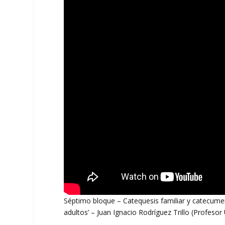
Séptimo bloque – Catequesis familiar y catecum
adultos’ – Juan Ignacio Rodríguez Trillo (Profeso