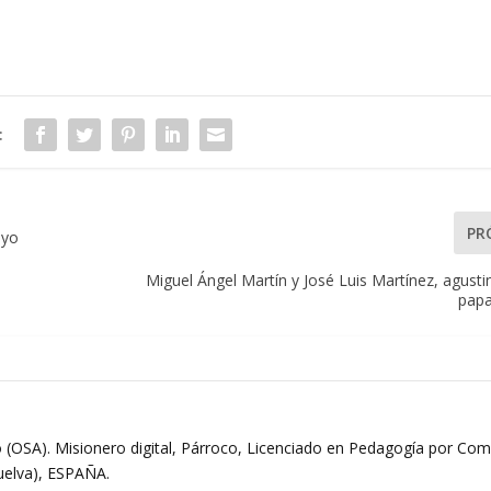
:
PR
ayo
Miguel Ángel Martín y José Luis Martínez, agusti
papa
 (OSA). Misionero digital, Párroco, Licenciado en Pedagogía por Comi
Huelva), ESPAÑA.