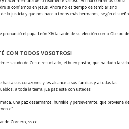
o y hacer memoria de lo realmente valioso. Al final contamos con la
dre si confiamos en Jesús. Ahora no es tiempo de temblar sino
de la justicia y que nos hace a todos más hermanos, según el sueñ
ue pronunció el papa León XIV la tarde de su elección como Obispo d
STÉ CON TODOS VOSOTROS!
imer saludo de Cristo resucitado, el buen pastor, que ha dado la vid
 hasta sus corazones y les alcance a sus familias y a todas las
eblos, a toda la tierra. ¡La paz esté con ustedes!
sarmada, una paz desarmante, humilde y perseverante, que proviene d
lmente”.
ando Cordero, ss.cc.