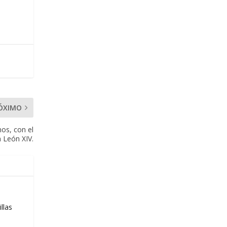
ÓXIMO
nos, con el
 León XIV.
llas