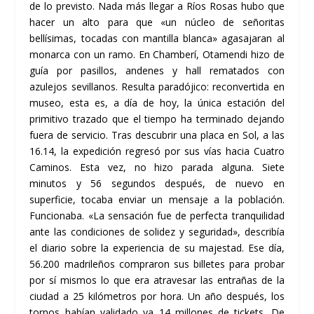
de lo previsto. Nada más llegar a Ríos Rosas hubo que
hacer un alto para que «un núcleo de señoritas
bellísimas, tocadas con mantilla blanca» agasajaran al
monarca con un ramo. En Chamberí, Otamendi hizo de
guía por pasillos, andenes y hall rematados con
azulejos sevillanos. Resulta paradójico: reconvertida en
museo, esta es, a día de hoy, la única estación del
primitivo trazado que el tiempo ha terminado dejando
fuera de servicio. Tras descubrir una placa en Sol, a las
16.14, la expedición regresó por sus vías hacia Cuatro
Caminos. Esta vez, no hizo parada alguna. Siete
minutos y 56 segundos después, de nuevo en
superficie, tocaba enviar un mensaje a la población.
Funcionaba. «La sensación fue de perfecta tranquilidad
ante las condiciones de solidez y seguridad», describía
el diario sobre la experiencia de su majestad. Ese día,
56.200 madrileños compraron sus billetes para probar
por sí mismos lo que era atravesar las entrañas de la
ciudad a 25 kilómetros por hora. Un año después, los
tornos habían validado ya 14 millones de tickets. De