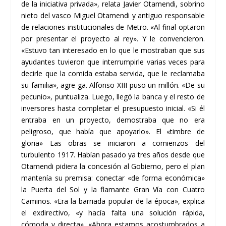
de la iniciativa privada», relata Javier Otamendi, sobrino
nieto del vasco Miguel Otamendi y antiguo responsable
de relaciones institucionales de Metro. «Al final optaron
por presentar el proyecto al rey». Y le convencieron.
«Estuvo tan interesado en lo que le mostraban que sus
ayudantes tuvieron que interrumpirle varias veces para
decirle que la comida estaba servida, que le reclamaba
su familia», agre ga. Alfonso XIII puso un millón. «De su
pecunio», puntualiza. Luego, llegó la banca y el resto de
inversores hasta completar el presupuesto inicial. «Si él
entraba en un proyecto, demostraba que no era
peligroso, que había que apoyarlo». El «timbre de
gloria» Las obras se iniciaron a comienzos del
turbulento 1917. Habían pasado ya tres años desde que
Otamendi pidiera la concesión al Gobierno, pero el plan
mantenía su premisa: conectar «de forma económica»
la Puerta del Sol y la flamante Gran Vía con Cuatro
Caminos. «Era la barriada popular de la época», explica
el exdirectivo, «y hacía falta una solución rápida,
cómoda y directa». «Ahora estamos acostumbrados a