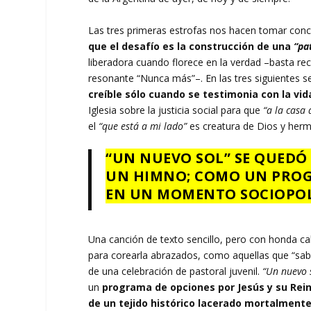
Las tres primeras estrofas nos hacen tomar con
que el desafío es la construcción de una
“pat
liberadora cuando florece en la verdad –basta rec
resonante “Nunca más”–. En las tres siguientes s
creíble sólo cuando se testimonia con la vi
Iglesia sobre la justicia social para que
“a la casa 
el
“que está a mi lado”
es creatura de Dios y herm
“UN NUEVO SOL” SE QUED
UN HIMNO; COMO UN PROGR
EN UN MOMENTO SOCIOPOL
Una canción de texto sencillo, pero con honda ca
para corearla abrazados, como aquellas que “sab
de una celebración de pastoral juvenil.
“Un nuevo 
un
programa de opciones por Jesús y su Rei
de un tejido histórico lacerado mortalment