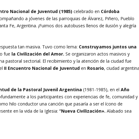
ntro Nacional de Juventud (1985)
celebrado en
Córdoba
ompañando a jóvenes de las parroquias de Álvarez, Piñero, Pueblo
anta Fe, Argentina. ¡Fuimos dos autobuses llenos de ilusión y alegría
 respuesta tan masiva. Tuvo como lema:
Construyamos juntos una
ro fue
la Civilización del Amor.
Se organizaron actos masivos y
na pastoral sectorial. El recibimiento y la atención de la ciudad fue
 el
II Encuentro Nacional de Juventud
en
Rosario
, ciudad argentin
ntud de la Pastoral Juvenil Argentina
(1981-1985), en el
Año
fundamente a los participantes con experiencias de fe, comunidad y
mo hilo conductor una canción que pasaría a ser el ícono de
sente en la vida de la Iglesia:
“Nueva Civilización».
Alabado sea