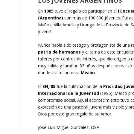
LOS JÓVENES ARGENTINOS
En
1985
tuve el regalo de participar en el
I Encue
(Argentina)
con más de 100.000 jóvenes. Fui ac
Muñoz, Villa Amelia y Uranga de la Provincia de S
juvenil!
Nunca había sido testigo y protagonista de una
patria de hermanos
y el tema de este encuent
talleres por centros de interés, que dio origen a u
muy cálida y familiar. 33 años después se realizó
donde viví mi primera
Misión
.
El
ENJ’85
fue la culminación de la
Prioridad Juve
Internacional de la Juventud
(1985). Marcó pro
compromiso social. Aquel acontecimiento tuvo co
expresión de una pastoral juvenil más visible y pre
Dios por este gran regalo de su Amor.
José Luis Miguel González, OSA