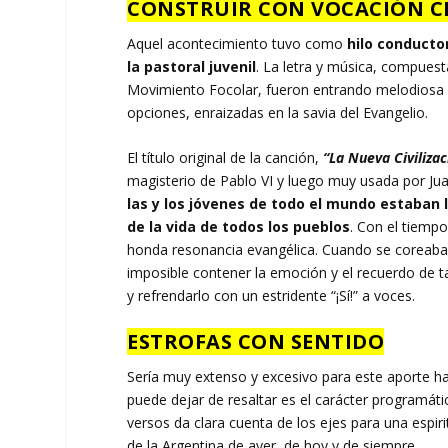
CONSTRUIR CON VOCACIÓN C
Aquel acontecimiento tuvo como
hilo conductor
la pastoral juvenil
. La letra y música, compues
Movimiento Focolar, fueron entrando melodiosa y
opciones, enraizadas en la savia del Evangelio.
El título original de la canción,
“La Nueva Civilizac
magisterio de Pablo VI y luego muy usada por Juan
las y los jóvenes de todo el mundo estaban 
de la vida de todos los pueblos
. Con el tiempo
honda resonancia evangélica. Cuando se coreaba
imposible contener la emoción y el recuerdo de 
y refrendarlo con un estridente “¡Sí!” a voces.
ESTROFAS CON SENTIDO
Sería muy extenso y excesivo para este aporte ha
puede dejar de resaltar es el carácter programát
versos da clara cuenta de los ejes para una espir
de la Argentina de ayer, de hoy y de siempre.