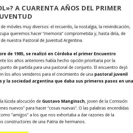
OL»?
A CUARENTA AÑOS DEL PRIMER
JUVENTUD
de móviles muy diversos: el recuerdo, la nostalgia, la reivindicación,
 ocupa queremos hacer “memoria” comprometida y, hasta diría, de
e nuestra Pastoral de Juventud Argentina.
bre de 1985, se realizó en Córdoba el primer Encuentro
nte los años anteriores había hecho opción prioritaria por la
 punto de partida para una pastoral de conjunto. El encuentro dejó
en los años venideros para el crecimiento de una
pastoral juvenil
sia y la sociedad argentina que daba sus primeros pasos en un
a lúcida alocución de
Gustavo Manginsch
, joven de la Comisión
enes nuevos” para hacer “cosas nuevas”. O las palabras encendidas
 como “amigos” a los que nos exhortaba a dar razones de la
vos constructores de una Patria de hermanos.