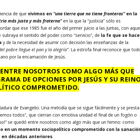
ciencia de que
vivimos en
“una tierra que no tiene fronteras”
en la
ria más justa y más fraterna”
en la que la “justicia” sólo es
ordar que ese 1985 fue el año del primer juicio a las Juntas, con aque
e subraya el sentido del poder como “servicio”, de
la fe que se hace
da
y de la necesidad de asumir con decisión las enseñanzas de la
del pobre llegue el pan y la alegría”
. La estrofa final reconoce que tod
ano por la encarnación de Jesús.
Ó ENTRE NOSOTROS COMO ALGO MÁS QUE
AMA DE OPCIONES POR JESÚS Y SU REIN
ÍTICO COMPROMETIDO.
ladura de Evangelio. Una melodía que se sigue fácilmente y se presta
emos todos”, que cierran con emotiva unidad el final de un fogón o
sol”
se quedó entre nosotros como algo más que un himno: como
no en un momento sociopolítico comprometido con la sanació
e en décadas anteriores
.