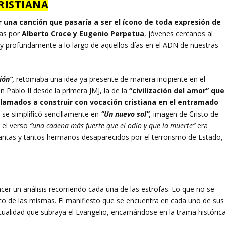
RISTIANA
 una canción que pasaría a ser el ícono de toda expresión de
tas por
Alberto Croce y Eugenio Perpetua
, jóvenes cercanos al
 profundamente a lo largo de aquellos días en el ADN de nuestras
ión”
,
retomaba una idea ya presente de manera incipiente en el
 Pablo II desde la primera JMJ, la de la
“civilización del amor” que
llamados a construir con vocación cristiana en el entramado
 se simplificó sencillamente en
“Un nuevo sol”,
imagen de Cristo de
 el verso
“una cadena más fuerte que el odio y que la muerte”
era
tantas y tantos hermanos desaparecidos por el terrorismo de Estado,
cer un análisis recorriendo cada una de las estrofas. Lo que no se
ico de las mismas. El manifiesto que se encuentra en cada uno de sus
itualidad que subraya el Evangelio, encarnándose en la trama históric