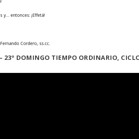
!
s y… entonces: ¡Effetá!
Fernando Cordero, ss.cc.
 23º DOMINGO TIEMPO ORDINARIO, CICL