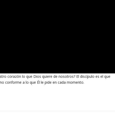
estro corazón lo que Dios quiere de nosotros? El discípulo es el que
ino conforme a lo que Él le pide en cada momento.