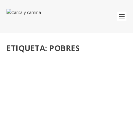
ETIQUETA:
POBRES
LA BELLEZA COMO FORMA DE ENCUENTRO.
VI CONCIERTO CON LOS POBRES. 6.12.2025.
por
José Luis Miguel
|
Dic 3, 2025
|
Adviento-Navidad
,
Familia y
vida
,
León XIV
,
Recursos
|
0
León XIV: Adviento: tiempo de escuchar el canto de
amor de Dios Concert with the Poor 2025. El...
LEER MÁS