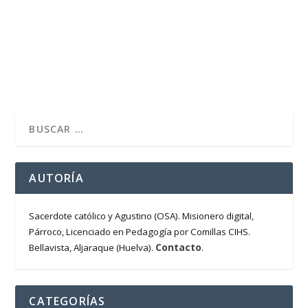
«Este pobre gritó y el Señor lo escuchó» La Jornada
Mundial de los Pobres fue convocada por el...
LEER MÁS
AUTORÍA
Sacerdote católico y Agustino (OSA). Misionero digital,
Párroco, Licenciado en Pedagogía por Comillas CIHS.
Contacto
Bellavista, Aljaraque (Huelva).
.
CATEGORÍAS