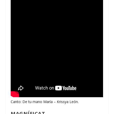
Canto: De tu mano María – Krissya León.
MAGNÍFICAT