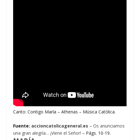
Canto: Contigo María – Athenas – Música Católica.
Fuente:
accioncatolicageneral.es
–
Os anunciamos
una gran alegría… ¡Viene el Señor!
– Págs. 10-19.