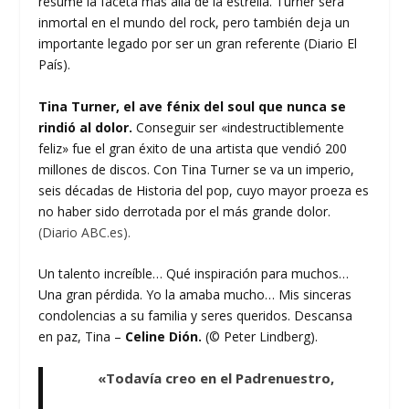
resume la faceta más allá de la estrella. Turner será
inmortal en el mundo del rock, pero también deja un
importante legado por ser un gran referente (Diario El
País).
Tina Turner, el ave fénix del soul que nunca se
rindió al dolor.
Conseguir ser «indestructiblemente
feliz» fue el gran éxito de una artista que vendió 200
millones de discos. Con Tina Turner se va un imperio,
seis décadas de Historia del pop, cuyo mayor proeza es
no haber sido derrotada por el más grande dolor.
(Diario ABC.es).
Un talento increíble… Qué inspiración para muchos…
Una gran pérdida. Yo la amaba mucho… Mis sinceras
condolencias a su familia y seres queridos. Descansa
en paz, Tina –
Celine Dión.
(© Peter Lindberg).
«Todavía creo en el Padrenuestro,