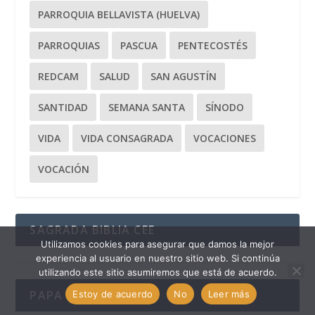
PARROQUIA BELLAVISTA (HUELVA)
PARROQUIAS
PASCUA
PENTECOSTÉS
REDCAM
SALUD
SAN AGUSTÍN
SANTIDAD
SEMANA SANTA
SÍNODO
VIDA
VIDA CONSAGRADA
VOCACIONES
VOCACIÓN
SAGRADA BIBLIA CEE
Utilizamos cookies para asegurar que damos la mejor
experiencia al usuario en nuestro sitio web. Si continúa
utilizando este sitio asumiremos que está de acuerdo.
PAPA LEÓN XIV
Estoy de acuerdo
No
Leer más