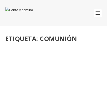
ETIQUETA:
COMUNIÓN
NO PISABA UNA IGLESIA, PERO LA
COMUNIÓN DE SU HIJA LE HIZO VER SU
«INCOHERENCIA».
por
José Luis Miguel
|
May 18, 2022
|
Adultos
,
Misión
|
0
Gabriela relata su conversión, el enamoramiento por el
Señor gracias a «La Pasión» de Mel Gibson....
LEER MÁS