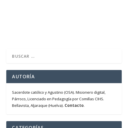
Felicitaciones a los niños que recibieron a Jesús en su
primera Comunión En este mes de Mayo de...
LEER MÁS
AUTORÍA
Sacerdote católico y Agustino (OSA). Misionero digital,
Párroco, Licenciado en Pedagogía por Comillas CIHS.
Contacto
Bellavista, Aljaraque (Huelva).
.
CATEGORÍAS