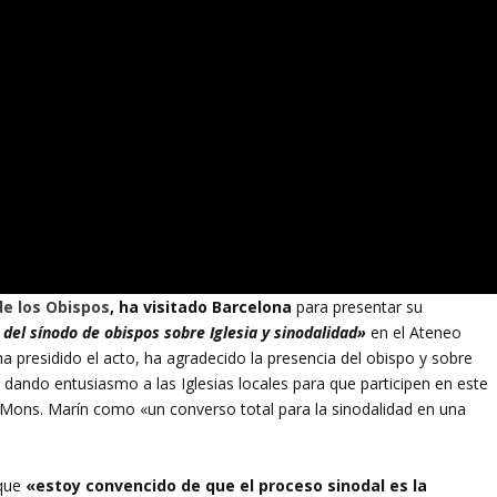
de los Obispos
, ha visitado Barcelona
para presentar su
 del sínodo de obispos sobre Iglesia y sinodalidad»
en el Ateneo
a presidido el acto, ha agradecido la presencia del obispo y sobre
 dando entusiasmo a las Iglesias locales para que participen en este
 Mons. Marín como «un converso total para la sinodalidad en una
 que
«estoy convencido de que el proceso sinodal es la