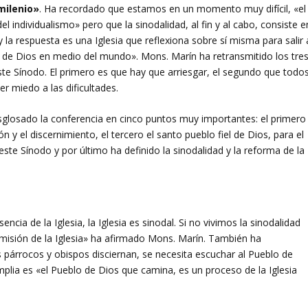
 milenio»
. Ha recordado que estamos en un momento muy difícil, «el
del individualismo» pero que la sinodalidad, al fin y al cabo, consiste e
 y la respuesta es una Iglesia que reflexiona sobre sí misma para salir 
 de Dios en medio del mundo». Mons. Marín ha retransmitido los tre
te Sínodo. El primero es que hay que arriesgar, el segundo que todo
er miedo a las dificultades.
esglosado la conferencia en cinco puntos muy importantes: el primero
ón y el discernimiento, el tercero el santo pueblo fiel de Dios, para el
te Sínodo y por último ha definido la sinodalidad y la reforma de la
ncia de la Iglesia, la Iglesia es sinodal. Si no vivimos la sinodalidad
a misión de la Iglesia» ha afirmado Mons. Marín. También ha
s párrocos y obispos disciernan, se necesita escuchar al Pueblo de
plia es «el Pueblo de Dios que camina, es un proceso de la Iglesia