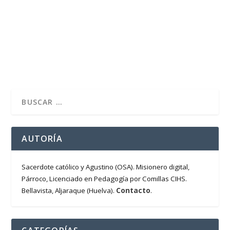
Elogia, glorifica, enaltece, celebra, adora la grandeza de
Dios. La alabanza es audible, nace en...
LEER MÁS
AUTORÍA
Sacerdote católico y Agustino (OSA). Misionero digital,
Párroco, Licenciado en Pedagogía por Comillas CIHS.
Contacto
Bellavista, Aljaraque (Huelva).
.