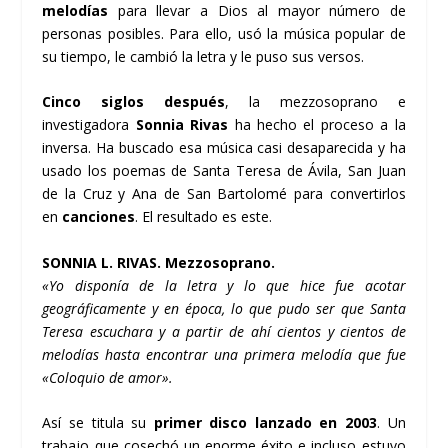
melodí­as
para llevar a Dios al mayor número de
personas posibles. Para ello, usó la música popular de
su tiempo, le cambió la letra y le puso sus versos.
Cinco siglos después
, la mezzosoprano e
investigadora
Sonnia Rivas
ha hecho el proceso a la
inversa. Ha buscado esa música casi desaparecida y ha
usado los poemas de Santa Teresa de Ávila, San Juan
de la Cruz y Ana de San Bartolomé para convertirlos
en
canciones
. El resultado es este.
SONNIA L. RIVAS. Mezzosoprano.
«Yo disponí­a de la letra y lo que hice fue acotar
geográficamente y en época, lo que pudo ser que Santa
Teresa escuchara y a partir de ahí­ cientos y cientos de
melodí­as hasta encontrar una primera melodí­a que fue
«Coloquio de amor».
Así­ se titula su
primer disco lanzado en 2003
. Un
trabajo que cosechó un enorme éxito e incluso estuvo