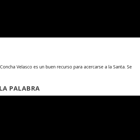
Concha Velasco es un buen recurso para acercarse a la Santa. Se
 LA PALABRA