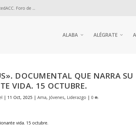
dACC. Foro de ...
ALABA
ALÉGRATE
A
SÚS». DOCUMENTAL QUE NARRA SU
E VIDA. 15 OCTUBRE.
el
|
11 Oct, 2025
|
Ama
,
Jóvenes
,
Liderazgo
|
0