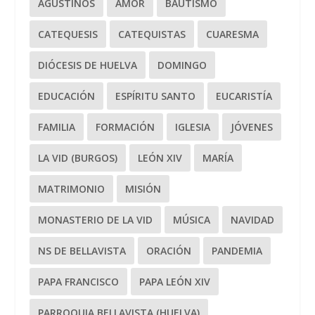
AGUSTINOS
AMOR
BAUTISMO
CATEQUESIS
CATEQUISTAS
CUARESMA
DIÓCESIS DE HUELVA
DOMINGO
EDUCACIÓN
ESPÍRITU SANTO
EUCARISTÍA
FAMILIA
FORMACIÓN
IGLESIA
JÓVENES
LA VID (BURGOS)
LEÓN XIV
MARÍA
MATRIMONIO
MISIÓN
MONASTERIO DE LA VID
MÚSICA
NAVIDAD
NS DE BELLAVISTA
ORACIÓN
PANDEMIA
PAPA FRANCISCO
PAPA LEÓN XIV
PARROQUIA BELLAVISTA (HUELVA)