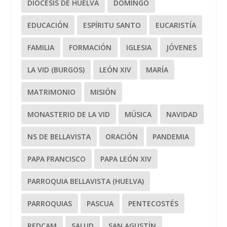
DIÓCESIS DE HUELVA
DOMINGO
EDUCACIÓN
ESPÍRITU SANTO
EUCARISTÍA
FAMILIA
FORMACIÓN
IGLESIA
JÓVENES
LA VID (BURGOS)
LEÓN XIV
MARÍA
MATRIMONIO
MISIÓN
MONASTERIO DE LA VID
MÚSICA
NAVIDAD
NS DE BELLAVISTA
ORACIÓN
PANDEMIA
PAPA FRANCISCO
PAPA LEÓN XIV
PARROQUIA BELLAVISTA (HUELVA)
PARROQUIAS
PASCUA
PENTECOSTÉS
REDCAM
SALUD
SAN AGUSTÍN