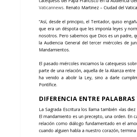
catequesis del Papa Francisco en la Audiencia Gen
Vaticannews
.
Renato Martinez – Ciudad del Vatic
“Así, desde el principio, el Tentador, quiso eng
que era un déspota que les imponía leyes y no
nosotros. Pero sabemos que Dios es un padre, que
la Audiencia General del tercer miércoles de ju
Mandamientos.
El pasado miércoles iniciamos la catequesis sob
parte de una relación, aquella de la Alianza entr
ha venido a abolir la Ley, sino a darle cumpl
Pontífice.
DIFERENCIA ENTRE PALABRA
La Sagrada Escritura los llama también «las die
El mandamiento es un precepto, una orden. En cam
relación como diálogo fundamentado en el amor
cuando alguien habla a nuestro corazón, termina