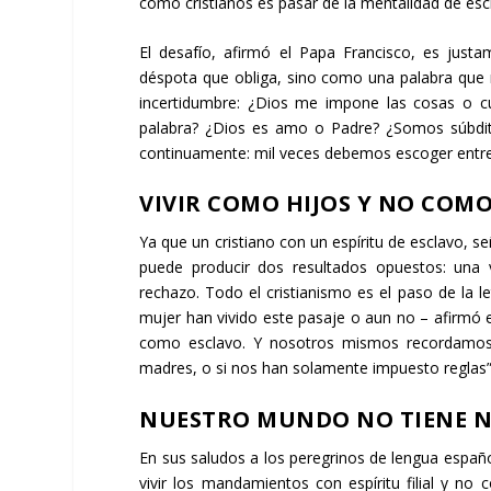
como cristianos es pasar de la mentalidad de escl
El desafío, afirmó el Papa Francisco, es ju
déspota que obliga, sino como una palabra que n
incertidumbre: ¿Dios me impone las cosas o 
palabra? ¿Dios es amo o Padre? ¿Somos súbdito
continuamente: mil veces debemos escoger entre 
VIVIR COMO HIJOS Y NO COM
Ya que un cristiano con un espíritu de esclavo, 
puede producir dos resultados opuestos: una 
rechazo. Todo el cristianismo es el paso de la l
mujer han vivido este pasaje o aun no – afirmó e
como esclavo. Y nosotros mismos recordamos
madres, o si nos han solamente impuesto reglas”
NUESTRO MUNDO NO TIENE N
En sus saludos a los peregrinos de lengua españ
vivir los mandamientos con espíritu filial y no