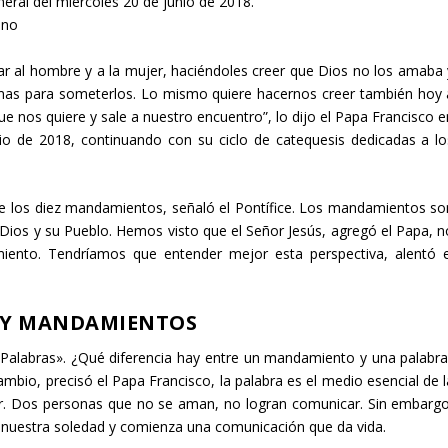
eral del miércoles 20 de junio de 2018.
ano
añar al hombre y a la mujer, haciéndoles creer que Dios no los amaba 
rmas para someterlos. Lo mismo quiere hacernos creer también hoy 
 nos quiere y sale a nuestro encuentro”, lo dijo el Papa Francisco e
nio de 2018, continuando con su ciclo de catequesis dedicadas a lo
re los diez mandamientos, señaló el Pontífice. Los mandamientos so
e Dios y su Pueblo. Hemos visto que el Señor Jesús, agregó el Papa, n
imiento. Tendríamos que entender mejor esta perspectiva, alentó e
S Y MANDAMIENTOS
z Palabras». ¿Qué diferencia hay entre un mandamiento y una palabra
bio, precisó el Papa Francisco, la palabra es el medio esencial de l
. Dos personas que no se aman, no logran comunicar. Sin embargo
 nuestra soledad y comienza una comunicación que da vida.