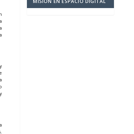
MISIÓN EN ESPACIO DIGITAL
n
a
a
a
y
e
a
o
y
a
.