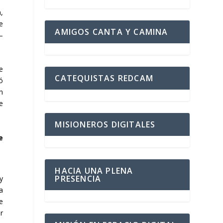
,
e
AMIGOS CANTA Y CAMINA
–
e
CATEQUISTAS REDCAM
ó
n
e
MISIONEROS DIGITALES
e
HACIA UNA PLENA
PRESENCIA
y
a
e
r