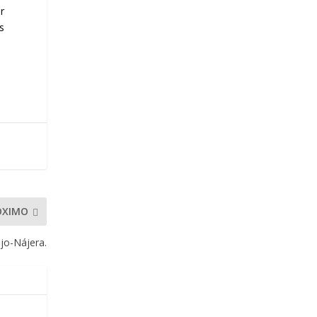
r
s
ÓXIMO
ejo-Nájera.