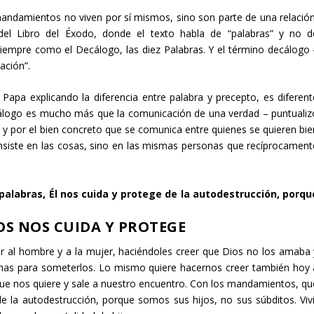
s mandamientos no viven por sí mismos, sino son parte de una relación
del Libro del Éxodo, donde el texto habla de “palabras” y no d
siempre como el Decálogo, las diez Palabras. Y el término decálogo 
ación”.
Papa explicando la diferencia entre palabra y precepto, es diferent
iálogo es mucho más que la comunicación de una verdad – puntualiz
ar y por el bien concreto que se comunica entre quienes se quieren bie
nsiste en las cosas, sino en las mismas personas que recíprocament
alabras, Él nos cuida y protege de la autodestrucción, porqu
S NOS CUIDA Y PROTEGE
ñar al hombre y a la mujer, haciéndoles creer que Dios no los amaba 
rmas para someterlos. Lo mismo quiere hacernos creer también hoy 
ue nos quiere y sale a nuestro encuentro. Con los mandamientos, qu
e la autodestrucción, porque somos sus hijos, no sus súbditos. Vivi