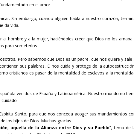
o fundamentado en el amor.
car. Sin embargo, cuando alguien habla a nuestro corazón, termin
e da vida.
ñar al hombre y a la mujer, haciéndoles creer que Dios no los amaba 
as para someterlos.
osotros. Pero sabemos que Dios es un padre, que nos quiere y sale 
ntienen sus palabras, Él nos cuida y protege de la autodestrucción
omo cristianos es pasar de la mentalidad de esclavos a la mentalida
 española venidos de España y Latinoamérica. Nuestro mundo no tien
 cuidado.
 Espíritu Santo, para que nos conceda acoger sus mandamientos co
ad de los hijos de Dios. Muchas gracias.
ón, aquella de la Alianza entre Dios y su Pueblo
”, tema de l