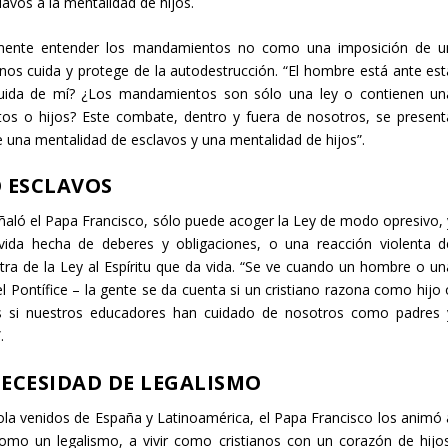
avos a la mentalidad de hijos.
stamente entender los mandamientos no como una imposición de u
os cuida y protege de la autodestrucción. “El hombre está ante est
cuida de mí? ¿Los mandamientos son sólo una ley o contienen un
s o hijos? Este combate, dentro y fuera de nosotros, se present
una mentalidad de esclavos y una mentalidad de hijos”.
O ESCLAVOS
señaló el Papa Francisco, sólo puede acoger la Ley de modo opresivo, 
vida hecha de deberes y obligaciones, o una reacción violenta d
etra de la Ley al Espíritu que da vida. “Se ve cuando un hombre o un
l Pontífice – la gente se da cuenta si un cristiano razona como hijo 
 si nuestros educadores han cuidado de nosotros como padres 
.
ECESIDAD DE LEGALISMO
ola venidos de España y Latinoamérica, el Papa Francisco los animó 
 como un legalismo, a vivir como cristianos con un corazón de hijos