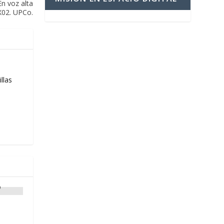
 En voz alta
X02. UPCo.
llas