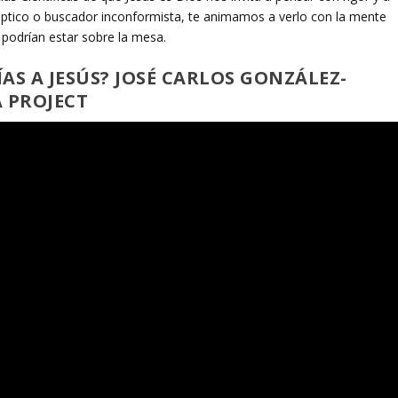
céptico o buscador inconformista, te animamos a verlo con la mente
… podrían estar sobre la mesa.
AS A JESÚS? JOSÉ CARLOS GONZÁLEZ-
 PROJECT