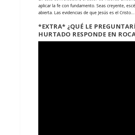
aplicar la fe con fundamento. Seas creyente, es
abierta. Las evidencias de que Jesús es el Cristo
*EXTRA* ¿QUÉ LE PREGUNTARÍ
HURTADO RESPONDE EN ROCA