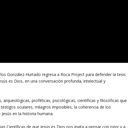
rlos González-Hurtado regresa a Roca Project para defender la tesis
Jesús es Dios, en una conversación profunda, intelectual y
 arqueológicas, proféticas, psicológicas, científicas y filosóficas que
 testigos oculares, milagros imposibles, la coherencia de los
 Jesús en la historia humana.
as Científicas de que Jesús es Dios nos invita a pensar con rigor y a