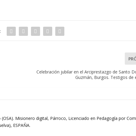
:
PR
o
Celebración jubilar en el Arciprestazgo de Santo 
Guzmán, Burgos. Testigos de 
 (OSA). Misionero digital, Párroco, Licenciado en Pedagogía por Comi
Huelva), ESPAÑA.