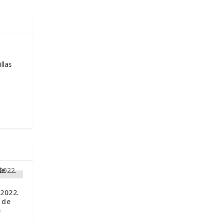
llas
2022.
 de
e