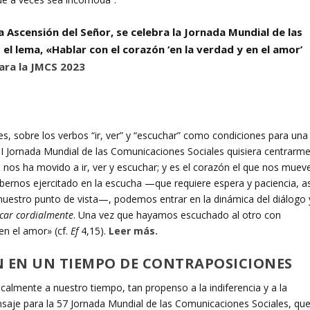
a Ascensión del Señor
, se celebra la
Jornada Mundial de las
 el lema,
«Hablar con el corazón ‘en la verdad y en el amor’
ara la JMCS 2023
s, sobre los verbos “ir, ver” y “escuchar” como condiciones para una
I Jornada Mundial de las Comunicaciones Sociales quisiera centrarm
ue nos ha movido a ir, ver y escuchar; y es el corazón el que nos muev
ernos ejercitado en la escucha —que requiere espera y paciencia, as
nuestro punto de vista—, podemos entrar en la dinámica del diálogo 
car cordialmente
. Una vez que hayamos escuchado al otro con
en el amor» (cf.
Ef
4,15).
Leer más.
 EN UN TIEMPO DE CONTRAPOSICIONES
icalmente a nuestro tiempo, tan propenso a la indiferencia y a la
nsaje para la 57 Jornada Mundial de las Comunicaciones Sociales, qu