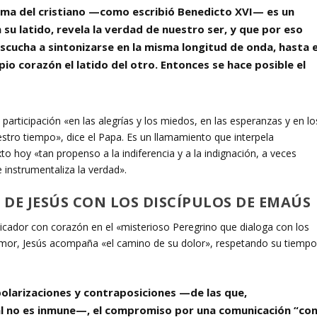
rama del cristiano —como escribió Benedicto XVI— es un
su latido, revela la verdad de nuestro ser, y que por eso
escucha a sintonizarse en la misma longitud de onda, hasta e
pio corazón el latido del otro. Entonces se hace posible el
 participación «en las alegrías y los miedos, en las esperanzas y en lo
stro tiempo», dice el Papa. Es un llamamiento que interpela
 hoy «tan propenso a la indiferencia y a la indignación, a veces
e instrumentaliza la verdad».
 DE JESÚS CON LOS DISCÍPULOS DE EMAÚS
icador con corazón en el «misterioso Peregrino que dialoga con los
amor, Jesús acompaña «el camino de su dolor», respetando su tiemp
olarizaciones y contraposiciones —de las que,
al no es inmune—, el compromiso por una comunicación “co