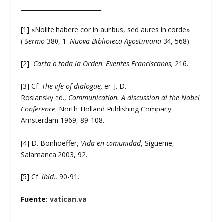
___________________________
[1] «Nolite habere cor in auribus, sed aures in corde»
(
Sermo
380, 1:
Nuova Biblioteca Agostiniana
34, 568).
[2]
Carta a toda la Orden
:
Fuentes Franciscanas,
216.
[3] Cf.
The life of dialogue,
en J. D.
Roslansky ed.,
Communication. A discussion at the Nobel
Conference
, North-Holland Publishing Company –
Amsterdam 1969, 89-108.
[4] D. Bonhoeffer,
Vida en comunidad
, Sígueme,
Salamanca 2003, 92.
[5] Cf.
ibíd.
, 90-91.
Fuente:
vatican.va