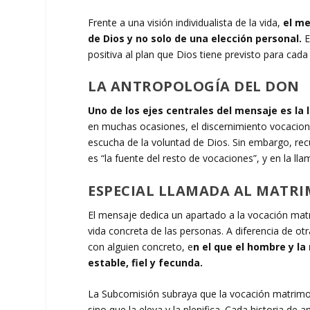
Frente a una visión individualista de la vida,
el me
de Dios y no solo de una elección personal.
E
positiva al plan que Dios tiene previsto para cada
LA ANTROPOLOGÍA DEL DON
Uno de los ejes centrales del mensaje es la
en muchas ocasiones, el discernimiento vocacional
escucha de la voluntad de Dios. Sin embargo, rec
es “la fuente del resto de vocaciones”, y en la l
ESPECIAL LLAMADA AL MAT
El mensaje dedica un apartado a la vocación matr
vida concreta de las personas. A diferencia de ot
con alguien concreto, e
n el que el hombre y la
estable, fiel y fecunda.
La Subcomisión subraya que la vocación matrimon
sino que la eleva y la plenifica. Cada historia de