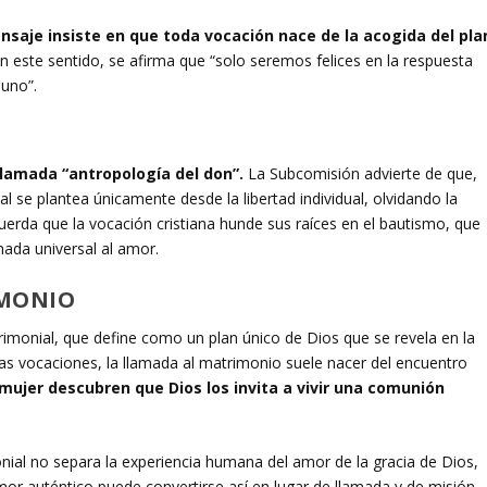
nsaje insiste en que toda vocación nace de la acogida del pla
n este sentido, se afirma que “solo seremos felices en la respuesta
 uno”.
 llamada “antropología del don”.
La Subcomisión advierte de que,
 se plantea únicamente desde la libertad individual, olvidando la
uerda que la vocación cristiana hunde sus raíces en el bautismo, que
lamada universal al amor.
RIMONIO
imonial, que define como un plan único de Dios que se revela en la
ras vocaciones, la llamada al matrimonio suele nacer del encuentro
 mujer descubren que Dios los invita a vivir una comunión
ial no separa la experiencia humana del amor de la gracia de Dios,
 amor auténtico puede convertirse así en lugar de llamada y de misión,