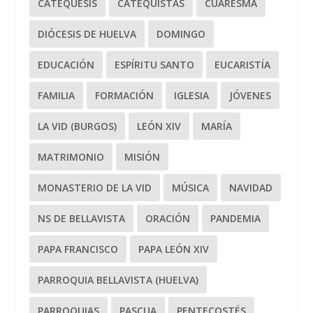
CATEQUESIS
CATEQUISTAS
CUARESMA
DIÓCESIS DE HUELVA
DOMINGO
EDUCACIÓN
ESPÍRITU SANTO
EUCARISTÍA
FAMILIA
FORMACIÓN
IGLESIA
JÓVENES
LA VID (BURGOS)
LEÓN XIV
MARÍA
MATRIMONIO
MISIÓN
MONASTERIO DE LA VID
MÚSICA
NAVIDAD
NS DE BELLAVISTA
ORACIÓN
PANDEMIA
PAPA FRANCISCO
PAPA LEÓN XIV
PARROQUIA BELLAVISTA (HUELVA)
PARROQUIAS
PASCUA
PENTECOSTÉS