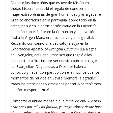
Durante los doce años que estuve de Misión en la
ciudad hispalense recibí el regalo de conocer a una
mujer extraordinaria, de gran humanidad y arraigada fe.
Gran colaboradora en la parroquia, sobre todo en la
catequesis y en la participación diaria en la Eucaristía.
La unión con el Señor en la Comunión y la devoción
filial a la Virgen María eran su fuerza y energía vital.
Recuerdo con cariño una dedicatoria suya en la
Exhortación Apostólica
Evangelii Gaudium
(La alegría
del Evangelio) del Papa Francisco que regalé a las
catequistas: «¡Gracias por ser nuestro párroco alegre
del Evangelio». Doy gracias a Dios por haberla
conocido y haber compartido con ella muchos buenos
momentos de mi vida en Sevilla. Siempre le agradecí
todas las atenciones y oraciones por mí. Nos teníamos
un afecto especial. ❤️‍🩹
Comparto el último mensaje que recibí de ella:
«Le pido
oraciones por mí y mi familia, yo tengo cáncer desde hace
algunos años, pero estoy bien gracias a Dios y a Nuestra