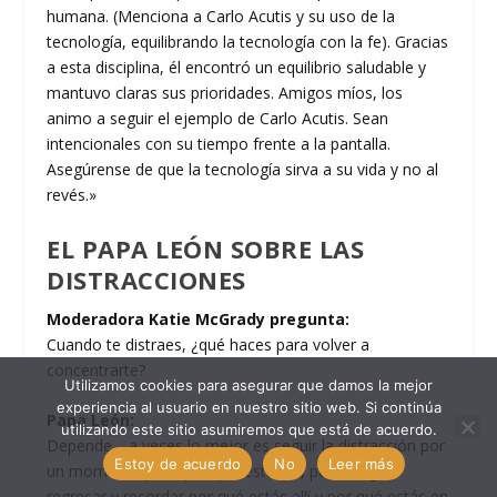
humana. (Menciona a Carlo Acutis y su uso de la
tecnología, equilibrando la tecnología con la fe). Gracias
a esta disciplina, él encontró un equilibrio saludable y
mantuvo claras sus prioridades. Amigos míos, los
animo a seguir el ejemplo de Carlo Acutis. Sean
intencionales con su tiempo frente a la pantalla.
Asegúrense de que la tecnología sirva a su vida y no al
revés.»
EL PAPA LEÓN SOBRE LAS
DISTRACCIONES
Moderadora Katie McGrady pregunta:
Cuando te distraes, ¿qué haces para volver a
concentrarte?
Utilizamos cookies para asegurar que damos la mejor
experiencia al usuario en nuestro sitio web. Si continúa
Papa León:
utilizando este sitio asumiremos que está de acuerdo.
Depende… a veces lo mejor es seguir la distracción por
Estoy de acuerdo
No
Leer más
un momento y ver por qué está ahí, pero luego
regresar y recordar por qué estás allí y por qué estás en