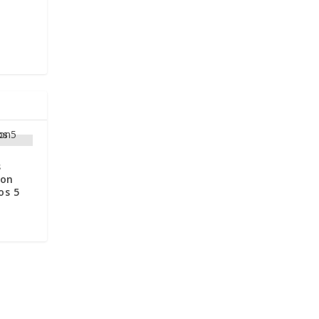
s
con
os 5