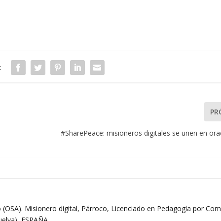
:
PR
#SharePeace: misioneros digitales se unen en ora
 (OSA). Misionero digital, Párroco, Licenciado en Pedagogía por Comi
Huelva), ESPAÑA.