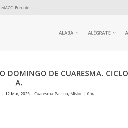
dACC. Foro de ...
ALABA
ALÉGRATE
A
TO DOMINGO DE CUARESMA. CICL
A.
l
|
12 Mar, 2026
|
Cuaresma-Pascua
,
Misión
|
0