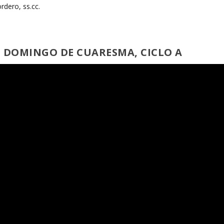
rdero, ss.cc.
º
DOMINGO DE CUARESMA, CICLO A