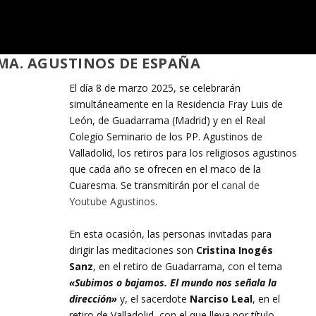
SMA. AGUSTINOS DE ESPAÑA
El día 8 de marzo 2025, se celebrarán
simultáneamente en la Residencia Fray Luis de
León, de Guadarrama (Madrid) y en el Real
Colegio Seminario de los PP. Agustinos de
Valladolid, los retiros para los religiosos agustinos
que cada año se ofrecen en el maco de la
Cuaresma. Se transmitirán por el
canal de
Youtube Agustinos
.
En esta ocasión, las personas invitadas para
dirigir las meditaciones son
Cristina Inogés
Sanz
, en el retiro de Guadarrama, con el tema
«Subimos o bajamos. El mundo nos señala la
dirección»
y, el sacerdote
Narciso Leal
, en el
retiro de Valladolid, con el que lleva por título