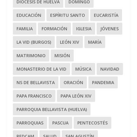
DIÓCESIS DE HUELVA
DOMINGO
EDUCACIÓN
ESPÍRITU SANTO
EUCARISTÍA
FAMILIA
FORMACIÓN
IGLESIA
JÓVENES
LA VID (BURGOS)
LEÓN XIV
MARÍA
MATRIMONIO
MISIÓN
MONASTERIO DE LA VID
MÚSICA
NAVIDAD
NS DE BELLAVISTA
ORACIÓN
PANDEMIA
PAPA FRANCISCO
PAPA LEÓN XIV
PARROQUIA BELLAVISTA (HUELVA)
PARROQUIAS
PASCUA
PENTECOSTÉS
REDCAM
SALUD
SAN AGUSTÍN