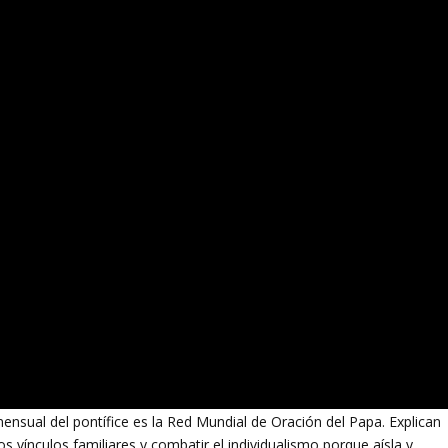
mensual del pontífice es la Red Mundial de Oración del Papa. Explican
os vínculos familiares y combatir el individualismo porque aísla y