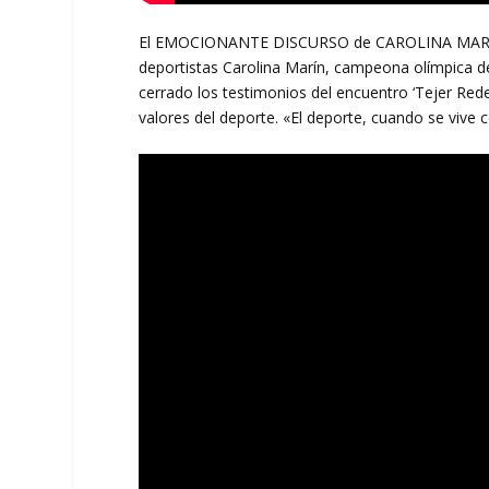
El EMOCIONANTE DISCURSO de CAROLINA MARÍN 
deportistas Carolina Marín, campeona olímpica d
cerrado los testimonios del encuentro ‘Tejer Red
valores del deporte. «El deporte, cuando se vive 