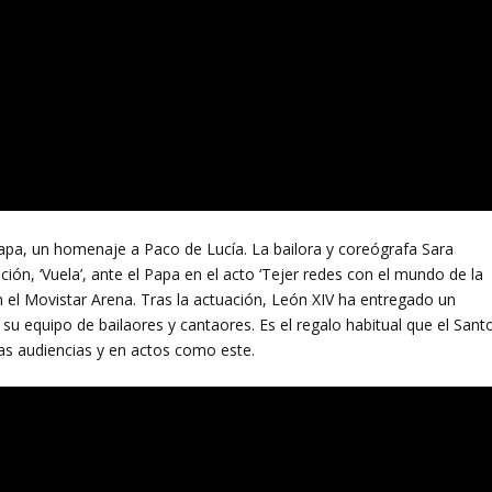
 Papa, un homenaje a Paco de Lucía. La bailora y coreógrafa Sara
ión, ‘Vuela’, ante el Papa en el acto ‘Tejer redes con el mundo de la
en el Movistar Arena. Tras la actuación, León XIV ha entregado un
u equipo de bailaores y cantaores. Es el regalo habitual que el Sant
as audiencias y en actos como este.