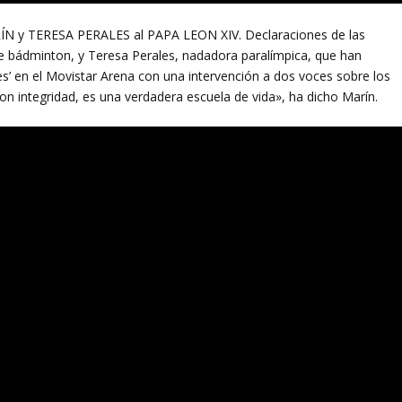
y TERESA PERALES al PAPA LEON XIV. Declaraciones de las
e bádminton, y Teresa Perales, nadadora paralímpica, que han
es’ en el Movistar Arena con una intervención a dos voces sobre los
con integridad, es una verdadera escuela de vida», ha dicho Marín.