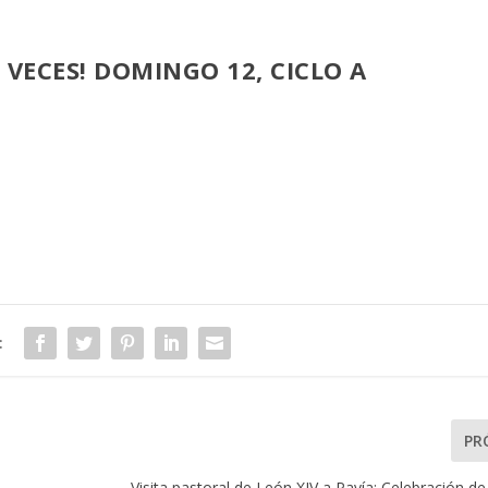
S VECES! DOMINGO 12, CICLO A
:
PR
Visita pastoral de León XIV a Pavía: Celebración de