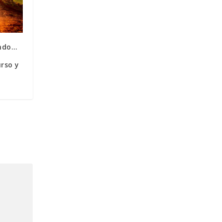
ndo…
rso y