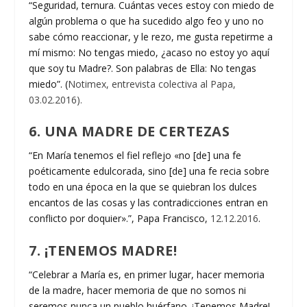
“Seguridad, ternura. Cuántas veces estoy con miedo de
algún problema o que ha sucedido algo feo y uno no
sabe cómo reaccionar, y le rezo, me gusta repetirme a
mí mismo: No tengas miedo, ¿acaso no estoy yo aquí
que soy tu Madre?. Son palabras de Ella: No tengas
miedo”. (
Notimex, entrevista colectiva al Papa,
03.02.2016).
6. UNA MADRE DE CERTEZAS
“En María tenemos el fiel reflejo «no [de] una fe
poéticamente edulcorada, sino [de] una fe recia sobre
todo en una época en la que se quiebran los dulces
encantos de las cosas y las contradicciones entran en
conflicto por doquier».”, Papa Francisco,
12.12.2016
.
7. ¡TENEMOS MADRE!
“Celebrar a María es, en primer lugar, hacer memoria
de la madre, hacer memoria de que no somos ni
seremos nunca un pueblo huérfano. ¡Tenemos Madre!