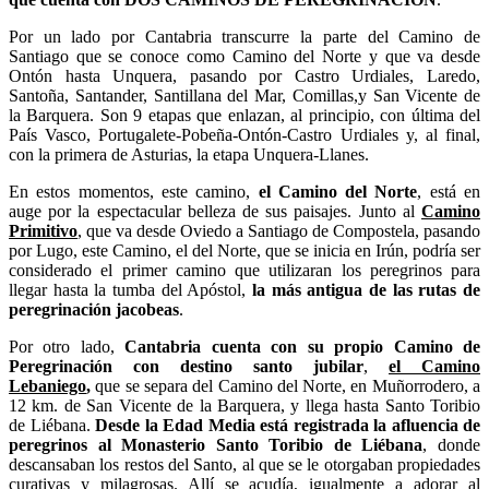
Por un lado por Cantabria transcurre la parte del Camino de
Santiago que se conoce como Camino del Norte y que va desde
Ontón hasta Unquera, pasando por Castro Urdiales, Laredo,
Santoña, Santander, Santillana del Mar, Comillas,y San Vicente de
la Barquera. Son 9 etapas que enlazan, al principio, con última del
País Vasco, Portugalete-Pobeña-Ontón-Castro Urdiales y, al final,
con la primera de Asturias, la etapa Unquera-Llanes.
En estos momentos, este camino,
el Camino del Norte
, está en
auge por la espectacular belleza de sus paisajes. Junto al
Camino
Primitivo
, que va desde Oviedo a Santiago de Compostela, pasando
por Lugo, este Camino, el del Norte, que se inicia en Irún, podría ser
considerado el primer camino que utilizaran los peregrinos para
llegar hasta la tumba del Apóstol,
la más antigua de las rutas de
peregrinación jacobeas
.
Por otro lado,
Cantabria cuenta con su propio Camino de
Peregrinación con destino santo jubilar
,
el Camino
Lebaniego
,
que se separa del Camino del Norte, en Muñorrodero, a
12 km. de San Vicente de la Barquera, y llega hasta Santo Toribio
de Liébana.
Desde la Edad Media está registrada la afluencia de
peregrinos al Monasterio Santo Toribio de Liébana
, donde
descansaban los restos del Santo, al que se le otorgaban propiedades
curativas y milagrosas. Allí se acudía, igualmente a adorar al