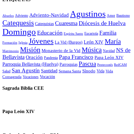
Agustinos
Adviento-Navidad
Adviento
Amor
Bautismo
Abuelos
Catequesis
Diócesis de Huelva
Cuaresma
Catequistas
Domingo
Educación
Familia
Eucaristía
Espíritu Santo
Jóvenes
María
León XIV
La Vid (Burgos)
Formación
Iglesia
Misión
Música
NS de
Monasterio de la Vid
Navidad
Matrimonio
Bellavista
Papa Francisco
Oración
Papa León XIV
Pandemia
Pascua
Parroquia Bellavista (Huelva)
Parroquias
Pentecostés
RedCAM
San Agustín
Santidad
Sínodo
Vida
Semana Santa
Vida
Salud
Vocación
Consagrada
Vocaciones
Sagrada Biblia CEE
Papa León XIV