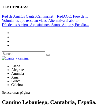
TENDENCIAS:
Red de Amigos CantayCamina.net – RedACC. Foro de ...
Voluntarios que rescatan vidas. Alternativa al aborto.
Día de los Amigos Agustinianos. Santos Alipio y Posidio...
Alaba
Alégrate
Anuncia
Ama
Busca
Celebra
Seleccionar página
Camino Lebaniego, Cantabria, España.