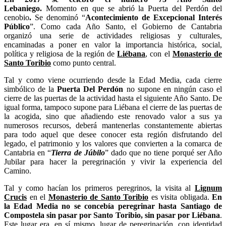
Lebaniego.
Momento en que se abrió la Puerta del Perdón del
cenobio
.
Se denominó “
Acontecimiento de Excepcional Interés
Público
”. Como cada Año Santo, el Gobierno de Cantabria
organizó una serie de actividades religiosas y culturales,
encaminadas a poner en valor la importancia histórica, social,
política y religiosa de la región de
Liébana
, con el
Monasterio de
Santo Toribio
como punto central.
Tal y como viene ocurriendo desde la Edad Media, cada cierre
simbólico de la
Puerta Del Perdón
no supone en ningún caso el
cierre de las puertas de la actividad hasta el siguiente Año Santo. De
igual forma, tampoco supone para Liébana el cierre de las puertas de
la acogida, sino que añadiendo este renovado valor a sus ya
numerosos recursos, deberá mantenerlas constantemente abiertas
para todo aquel que desee conocer esta región disfrutando del
legado, el patrimonio y los valores que convierten a la comarca de
Cantabria en “
Tierra de Júbilo
” dado que no tiene porqué ser Año
Jubilar para hacer la peregrinación y vivir la experiencia del
Camino.
Tal y como hacían los primeros peregrinos, la visita al
Lignum
Crucis
en el
Monasterio de Santo Toribio
es visita obligada.
En
la Edad Media no se concebía peregrinar hasta Santiago de
Compostela sin pasar por Santo Toribio, sin pasar por Liébana
.
Este lugar era, en sí mismo, lugar de peregrinación, con identidad