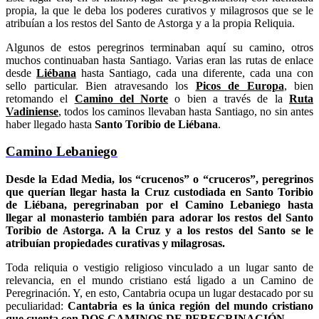
propia, la que le deba los poderes curativos y milagrosos que se le
atribuían a los restos del Santo de Astorga y a la propia Reliquia.
Algunos de estos peregrinos terminaban aquí su camino, otros
muchos continuaban hasta Santiago. Varias eran las rutas de enlace
desde
Liébana
hasta Santiago, cada una diferente, cada una con
sello particular. Bien atravesando los
Picos de Europa
, bien
retomando el
Camino del Norte
o bien a través de la
Ruta
Vadiniense
, todos los caminos llevaban hasta Santiago, no sin antes
haber llegado hasta
Santo Toribio de Liébana
.
Camino Lebaniego
Desde la Edad Media, los “crucenos” o “cruceros”, peregrinos
que querían llegar hasta la Cruz custodiada en Santo Toribio
de Liébana, peregrinaban por el Camino Lebaniego hasta
llegar al monasterio también para adorar los restos del Santo
Toribio de Astorga. A la Cruz y a los restos del Santo se le
atribuían propiedades curativas y milagrosas.
Toda reliquia o vestigio religioso vinculado a un lugar santo de
relevancia, en el mundo cristiano está ligado a un Camino de
Peregrinación. Y, en esto, Cantabria ocupa un lugar destacado por su
peculiaridad:
Cantabria es la única región del mundo cristiano
que cuenta con DOS CAMINOS DE PEREGRINACIÓN
.