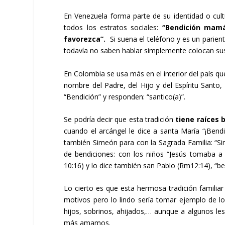
En
Venezuela
forma parte de su identidad o cult
todos los estratos sociales:
“Bendición mam
favorezca”.
Si suena el teléfono y es un parien
todavía no saben hablar simplemente colocan sus 
En Colombia se usa más en el interior del país qu
nombre del Padre, del Hijo y del Espíritu Santo,
“Bendición” y responden: “santico(a)”.
Se podría decir que esta tradición
tiene raíces b
cuando el arcángel le dice a santa María “¡Bendit
también Simeón para con la Sagrada Familia: “Sim
de bendiciones: con los niños “Jesús tomaba a
10:16) y lo dice también san Pablo (Rm12:14), “b
Lo cierto es que esta hermosa tradición familia
motivos pero lo lindo sería tomar ejemplo de 
hijos, sobrinos, ahijados,… aunque a algunos l
más amamos.