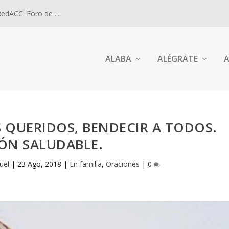
dACC. Foro de ...
ALABA
ALÉGRATE
A
S QUERIDOS, BENDECIR A TODOS.
ÓN SALUDABLE.
uel
|
23 Ago, 2018
|
En familia
,
Oraciones
|
0