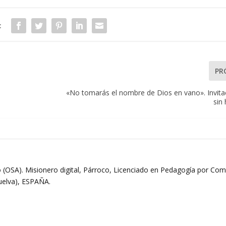
:
PR
«No tomarás el nombre de Dios en vano». Invitac
sin 
 (OSA). Misionero digital, Párroco, Licenciado en Pedagogía por Comi
Huelva), ESPAÑA.