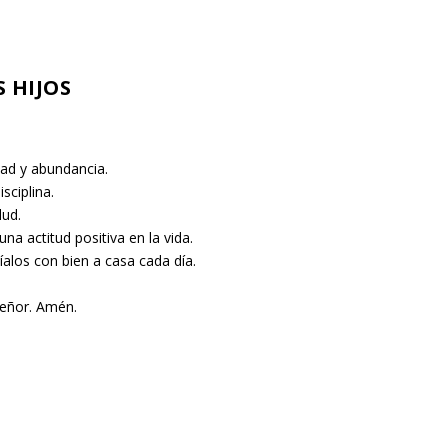
 HIJOS
dad y abundancia.
sciplina.
lud.
na actitud positiva en la vida.
uíalos con bien a casa cada día.
señor.
Amén.