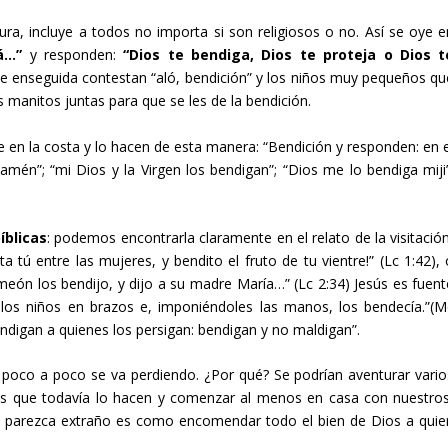
ura, incluye a todos no importa si son religiosos o no. Así se oye e
á…”
y responden:
“Dios te bendiga, Dios te proteja o Dios t
te enseguida contestan “aló, bendición” y los niños muy pequeños qu
manitos juntas para que se les de la bendición.
e en la costa y lo hacen de esta manera: “Bendición y responden: en e
 amén”; “mi Dios y la Virgen los bendigan”; “Dios me lo bendiga miji”
íblicas
: podemos encontrarla claramente en el relato de la visitación
a tú entre las mujeres, y bendito el fruto de tu vientre!” (Lc 1:42), 
eón los bendijo, y dijo a su madre María…” (Lc 2:34) Jesús es fuent
 los niños en brazos e, imponiéndoles las manos, los bendecía.”(M
endigan a quienes los persigan: bendigan y no maldigan”.
r poco a poco se va perdiendo. ¿Por qué? Se podrían aventurar vario
los que todavía lo hacen y comenzar al menos en casa con nuestros
es parezca extraño es como encomendar todo el bien de Dios a quie