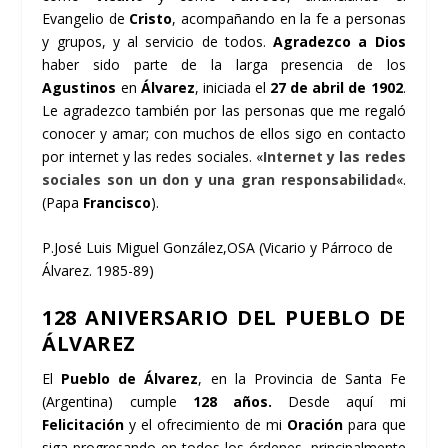
Evangelio de
Cristo
, acompañando en la fe a personas
y grupos, y al servicio de todos.
Agradezco a Dios
haber sido parte de la larga presencia de los
Agustinos
en
Álvarez
, iniciada el
27 de abril de 1902
.
Le agradezco también por las personas que me regaló
conocer y amar; con muchos de ellos sigo en contacto
por internet y las redes sociales. «
Internet y las redes
sociales son un don y una gran responsabilidad
«.
(Papa
Francisco
).
P.José Luis Miguel González,OSA (Vicario y Párroco de
Álvarez. 1985-89)
128 ANIVERSARIO DEL PUEBLO DE
ÁLVAREZ
El
Pueblo de Álvarez
, en la Provincia de Santa Fe
(Argentina) cumple
128 años.
Desde aquí mi
Felicitación
y el ofrecimiento de mi
Oración
para que
siga progresando en todos los órdenes, principalmente