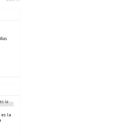
llas
 es la
a
.