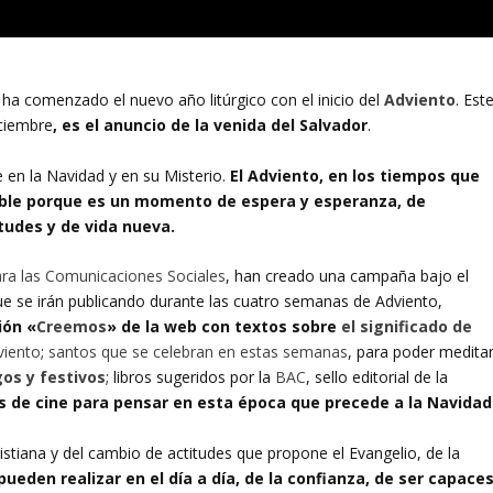
a comenzado el nuevo año litúrgico con el inicio del
Adviento
. Est
iciembre
, es el anuncio de la venida del Salvador
.
 en la Navidad y en su Misterio.
El Adviento, en los tiempos que
ible porque es un momento de espera y esperanza, de
tudes y de vida nueva.
ra las Comunicaciones Sociales
, han creado una campaña bajo el
que se irán publicando durante las cuatro semanas de Adviento,
ión «
Creemos
» de la web con textos sobre
el significado de
viento
;
santos que se celebran en estas semanas
, para poder medita
os y festivos
; libros sugeridos por la
BAC
, sello editorial de la
 de cine para pensar en esta época que precede a la Navidad
istiana y del cambio de actitudes que propone el Evangelio, de la
eden realizar en el día a día, de la confianza, de ser capace