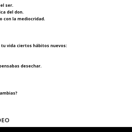
el ser.
ica del don.
to con la mediocridad.
tu vida ciertos hábitos nuevos:
 pensabas desechar.
cambias?
DEO