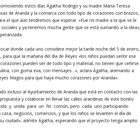
romoviendo estos días Ágatha Rodrigo y su madre Maria Teresa
y casas de Aranda y la comarca con todo tipo de corazones con brazos,
ra el que aún tendremos que esperar. «Fue mi madre a la que se le
 sociales y ya tenemos mucha gente que se está sumando a la idea»
speranzada.
olocar donde cada uno considere mejor la tarde noche del 5 de enero,
, para que la mañana del día de Reyes «los niños puedan sentir ese
 corazones pueden ser de todo tipo y material, no tienen que ceñirse
artulina, con goma eva, con mensajes…», aclara Ágatha, animando a
 Reyes Magos para que haya mucho corazones por Aranda».
egado incluso al Ayuntamiento de Aranda que está en contacto con las
ropuesta y colaborar en llenar las calles arandinas de este bonito
ida y unida para un fin común, pero cada uno participando
asa, negocios, comercios, y que los niños se levanten el día de
su ciudad», admite Ágatha, esperando que el proyecto tenga amplio