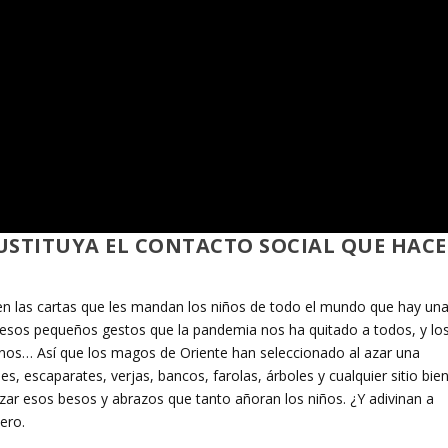
USTITUYA EL CONTACTO SOCIAL QUE HACE
 las cartas que les mandan los niños de todo el mundo que hay un
, esos pequeños gestos que la pandemia nos ha quitado a todos, y lo
ecinos… Así que los magos de Oriente han seleccionado al azar una
s, escaparates, verjas, bancos, farolas, árboles y cualquier sitio bie
zar esos besos y abrazos que tanto añoran los niños. ¿Y adivinan a
ero.